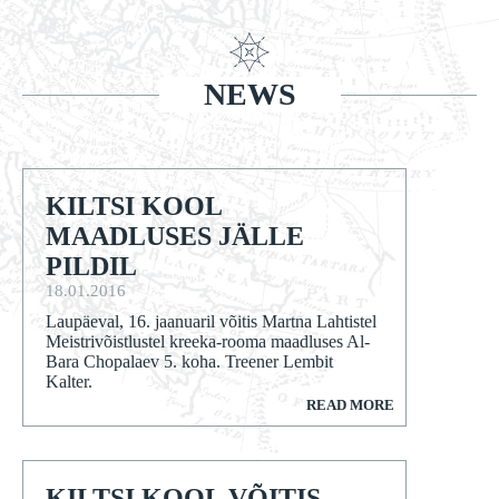
NEWS
KILTSI KOOL
MAADLUSES JÄLLE
PILDIL
18.01.2016
Laupäeval, 16. jaanuaril võitis Martna Lahtistel
Meistrivõistlustel kreeka-rooma maadluses Al-
Bara Chopalaev 5. koha. Treener Lembit
Kalter.
READ MORE
KILTSI KOOL VÕITIS