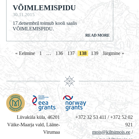
VÕIMLEMISPIDU
30.11.2015
17.detsembril toimub kooli saalis
VÕIMLEMISPIDU.
READ MORE
« Eelmine
1
…
136
137
138
139
Järgmine »
Liivaküla küla, 46201
+372 32 53 411 / +372 52 02
Väike-Maarja vald, Lääne-
921
Virumaa
mois@kiltsimois.ee
/