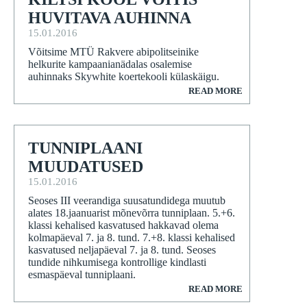
HUVITAVA AUHINNA
15.01.2016
Võitsime MTÜ Rakvere abipolitseinike
helkurite kampaanianädalas osalemise
auhinnaks Skywhite koertekooli külaskäigu.
READ MORE
TUNNIPLAANI
MUUDATUSED
15.01.2016
Seoses III veerandiga suusatundidega muutub
alates 18.jaanuarist mõnevõrra tunniplaan. 5.+6.
klassi kehalised kasvatused hakkavad olema
kolmapäeval 7. ja 8. tund. 7.+8. klassi kehalised
kasvatused neljapäeval 7. ja 8. tund. Seoses
tundide nihkumisega kontrollige kindlasti
esmaspäeval tunniplaani.
READ MORE