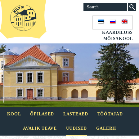
KAARDILOSS
MÕISAKOOL
KOOL
ÕPILASED
LASTEAED
TÖÖTAJAD
AVALIK TEAVE
UUDISED
GALERII