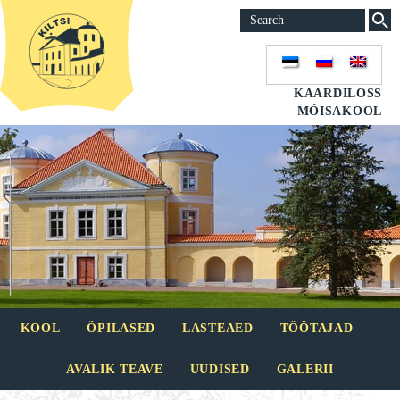
KAARDILOSS
MÕISAKOOL
KOOL
ÕPILASED
LASTEAED
TÖÖTAJAD
AVALIK TEAVE
UUDISED
GALERII