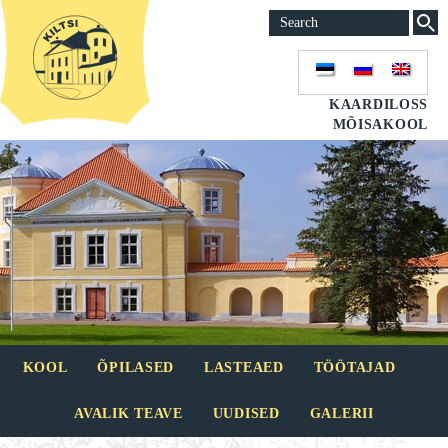
KAARDILOSS
MÕISAKOOL
KOOL
ÕPILASED
LASTEAED
TÖÖTAJAD
AVALIK TEAVE
UUDISED
GALERII